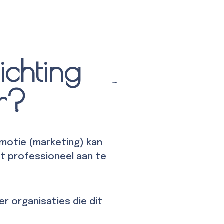
chting
r?
omotie (marketing) kan
it professioneel aan te
r organisaties die dit