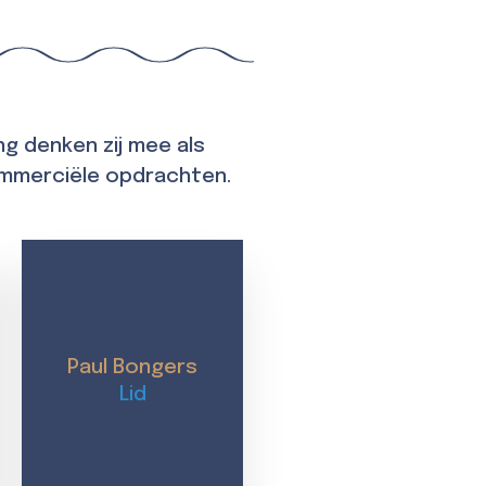
ng denken zij mee als
ommerciële opdrachten.
Paul Bongers
Lid