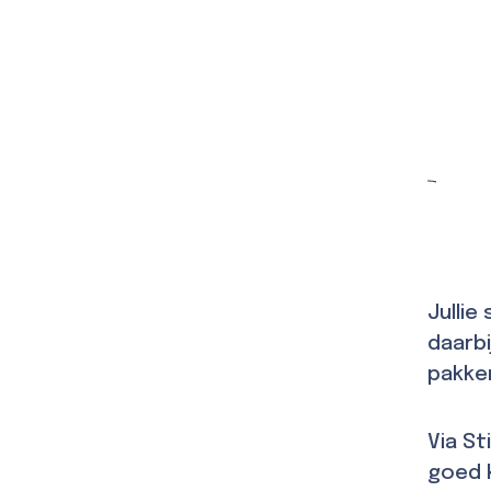
Jullie
daarbi
pakken
Via St
goed 