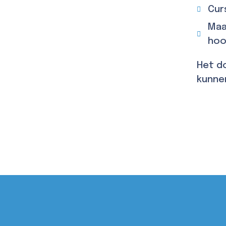
Cur
Maa
hoog
Het do
kunnen