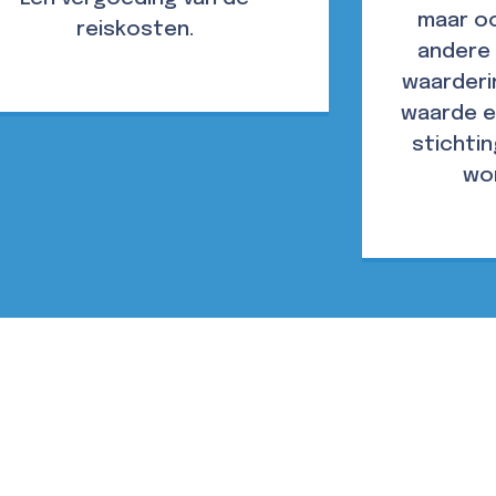
maar oo
reiskosten.
andere
waarderin
waarde e
stichti
wo