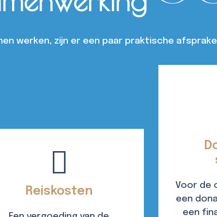
amenwerking
n werken, zijn er een paar praktische afsprake
D
Voor de 
Reiskosten
een dona
een fina
Een vergoeding van de