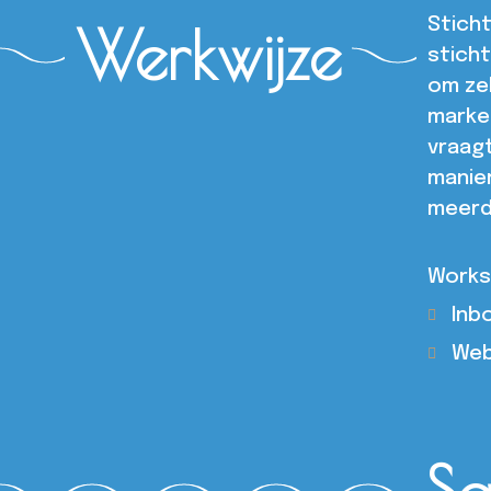
Stich
Werkwijze
sticht
om zel
marke
vraagt
manie
meerd
Works
Inb
Web