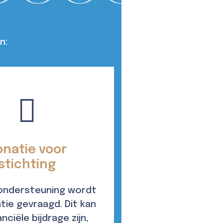
n:
onatie voor
stichting
ondersteuning wordt
tie gevraagd. Dit kan
nciële bijdrage zijn,