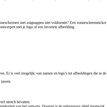
neschermen met zuignappen niet voldoende? Een zonneschermsticker kan
 ontwerpen met je logo of een favoriete afbeelding.
en. Er is veel mogelijk: van namen en logo’s tot afbeeldingen die in de 
 jassen.
eel stretch bevatten.
omplexiteit van het ontwerp. Daarom is de prijsopgave altijd maatwerk.