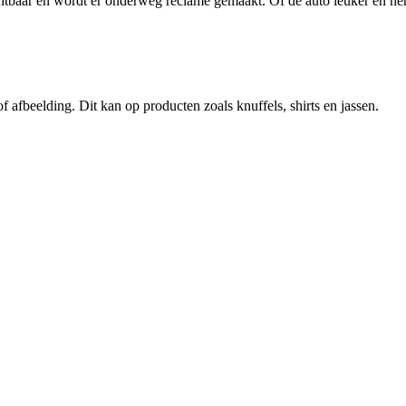
ichtbaar en wordt er onderweg reclame gemaakt. Of de auto leuker en h
afbeelding. Dit kan op producten zoals knuffels, shirts en jassen.