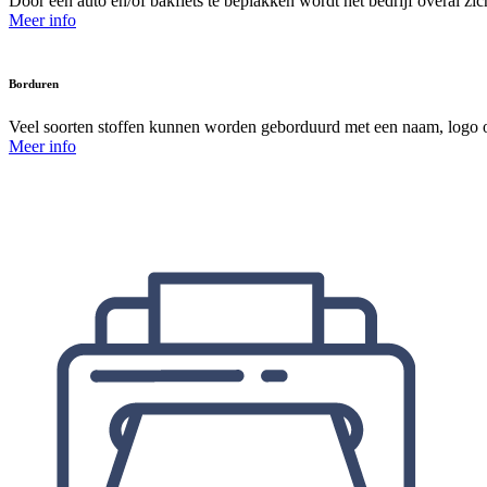
Door een auto en/of bakfiets te beplakken wordt het bedrijf overal z
Meer info
Borduren
Veel soorten stoffen kunnen worden geborduurd met een naam, logo of 
Meer info