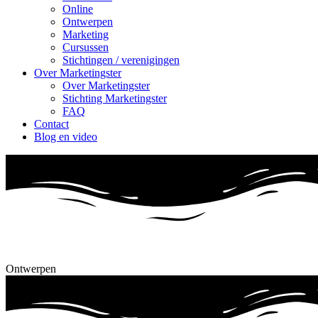
Online
Ontwerpen
Marketing
Cursussen
Stichtingen / verenigingen
Over Marketingster
Over Marketingster
Stichting Marketingster
FAQ
Contact
Blog en video
Ontwerpen