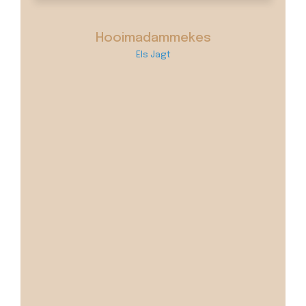
Hooimadammekes
Els Jagt